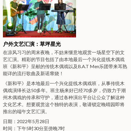
户外文艺汇演：草坪星光
在凉风习习的周末夜晚，不妨来惬意地观赏一场星空下的文
艺汇演。精彩的节目包括了由本地最后一个兴化提线木偶戏
班《新和平》呈献的传统木偶戏以及B.A.T Men乐团带来耳熟
能详的流行歌曲及新谣窜烧！
《新和平》是本地最后一个兴化提线木偶戏班，从事传统木
偶戏演绎长达50多年。班主杨来好已经70多岁，仍致力于潮
州木偶戏的传承和守护，通过各种演出平台让公众了解这种
文化艺术。想要观赏这个独特的表演，敬请锁定晚晴园即将
推出的端午文艺汇演。
日期：2022年5月28日
时间：下午5时30分至傍晚7时