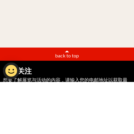
back to top
敬请关注
想要了解展览与活动的内容，请输入您的电邮地址以获取最
新资讯！
晚晴园—孙中山南洋纪念馆